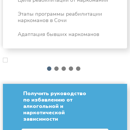
Цель реабилитации от наркомании
Этапы программы реабилитации
наркоманов в Сочи
Адаптация бывших наркоманов
next
1
2
3
4
5
Получить руководство
по избавлению от
алкогольной и
наркотической
зависимости